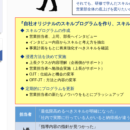
それでも、研修で学んだスキル
営業部全体の底上げを図りたい
『自社オリジナルのスキルプログラムを作り、スキ
スキルプログラムの作成
営業担当者、上司、部長へインタビュー
インタビュー内容からスキルと考え方を抽出
事業計画をもとに将来強化すべきスキルを確認
浸透方法を決めて実施
上長クラスが内容理解（企画側がサポート）
営業担当者へ勉強会実施（上長がサポート）
OJT：仕組みと機会の変革
OFF-JT：方法と内容の変革
定期的にプログラムを更新
営業担当者の新たなノウハウをもとにブラッシュアップ
「最低限高めるべきスキルが明確になった」
担当者
「社内で実際に行っている人がいると納得感が違
「指導内容の指針が見つかった」
上長