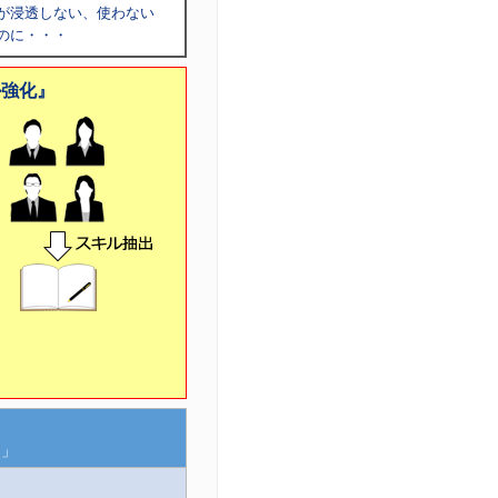
が浸透しない、使わない
のに・・・
ル強化』
う」