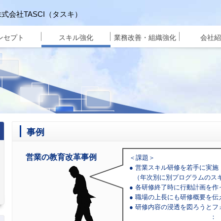
株式会社TASCI（タスキ）
ンセプト
スキル強化
業務改善・組織強化
会社紹
事例
営業の教育改革事例
＜課題＞
営業スキル研修を若手に実施
（年次別に別プログラムのス
各研修終了時に行動計画を作
職場の上長にも研修概要を伝
研修内容の浸透を図ろうとフ
：