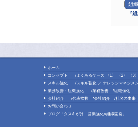
組
『組
ホーム
コンセプト
よくあるケース
〈1〉
〈2〉
〈3
スキル強化
スキル強化 ／ ナレッジマネジメ
業務改善・組織強化
業務改善
組織強化
会社紹介
代表挨拶
会社紹介
社名の由来
お問い合わせ
ブログ「タスキがけ 営業強化×組織開発」