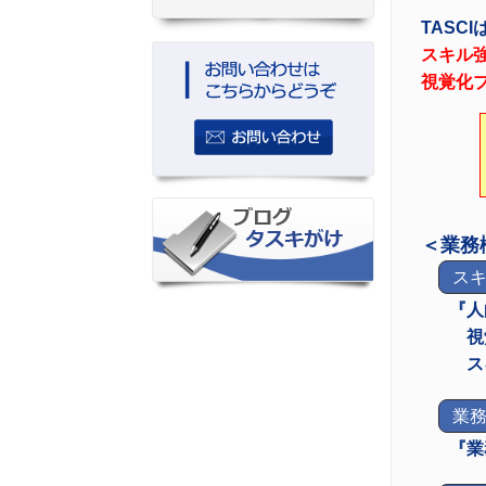
TASCI
スキル
視覚化
＜業務
スキ
『人
視
ス
業
『業