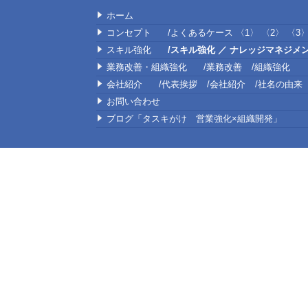
ホーム
コンセプト
よくあるケース
〈1〉
〈2〉
〈3
スキル強化
スキル強化 ／ ナレッジマネジメ
業務改善・組織強化
業務改善
組織強化
会社紹介
代表挨拶
会社紹介
社名の由来
お問い合わせ
ブログ「タスキがけ 営業強化×組織開発」