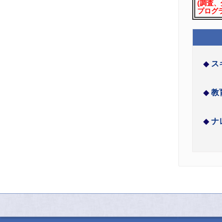
(調査
プログ
ス
教
ナ