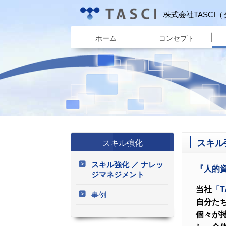
株式会社TASCI
ホーム
コンセプト
スキル
スキル強化
スキル強化 ／ ナレッ
『人的
ジマネジメント
当社
「T
事例
自分た
個々が