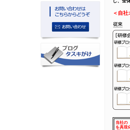
し、全
＜自社
当社の「
を具現